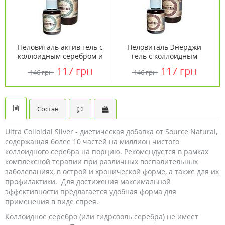
Пеловиталь актив гель с
Пеловиталь Энерджи
коллоидным серебром и
гель с коллоидным
камфорой раствор-спрей
серебром, камфорой и
117 грн
117 грн
146 грн
146 грн
30 мл
маслами спрей 30 мл
Состав
Ultra Colloidal Silver - диетическая добавка от Source Natural,
содержащая более 10 частей на миллион чистого
коллоидного серебра на порцию. Рекомендуется в рамках
комплексной терапии при различных воспалительных
заболеваниях, в острой и хронической форме, а также для их
профилактики. Для достижения максимальной
эффективности предлагается удобная форма для
применения в виде спрея.
Коллоидное серебро (или гидрозоль серебра) не имеет