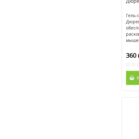
Дюрек
Гель-
Дюрек
обесп
раско
мыше.
360 
К