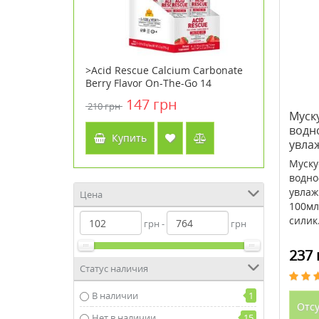
vene
>Acid Rescue Calcium Carbonate
>Cenitol
рщин
Berry Flavor On-The-Go 14
222 г
й 50 мл
жевательных таблеток ТМ
147 грн
210 грн
3357 грн
Кантри Лайф / Country Life
Муск
водн
Купить
Куп
увла
100м
Муску
водно
увлаж
Цена
100мл
силик.
грн -
грн
237 
Статус наличия
В наличии
1
Отсу
Нет в наличии
15