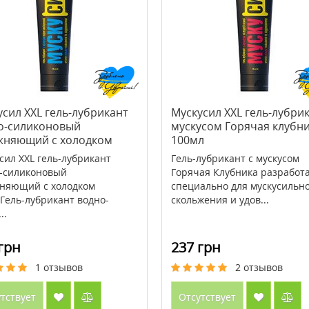
® Metagenics (Ценитол)
>Bee Propolis (Пчелиный
прополис) 500 мг 100 капсул ТМ
Кантри Лайф / Country Life
2518 грн
571 грн
816 грн
усил XXL гель-лубрикант
Мускусил XXL гель-лубрик
о-силиконовый
мускусом Горячая клубн
ить
Купить
жняющий с холодком
100мл
л
сил XXL гель-лубрикант
Гель-лубрикант с мускусом
-силиконовый
Горячая Клубника разработ
няющий с холодком
специально для мускусильн
Гель-лубрикант водно-
скольжения и удов...
..
грн
237 грн
1
отзывов
2
отзывов
тствует
Отсутствует