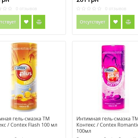
0
отзывов
0
отзывов
тствует
Отсутствует
мная гель-смазка ТМ
Интимная гель-смазка Т
кс / Contex Flash 100 мл
Контекс / Contex Romanti
100мл