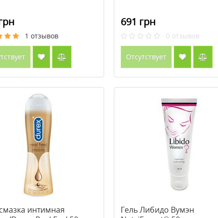
грн
691 грн
1
отзывов
0
отзывов
тствует
Отсутствует
-смазка интимная
Гель Либидо Вумэн