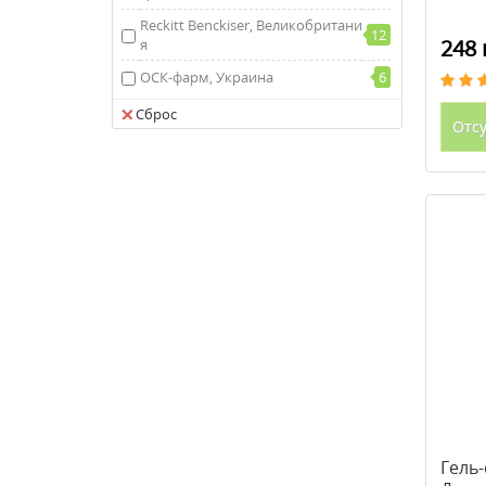
Reckitt Benckiser, Великобритани
12
248 
я
ОСК-фарм, Украина
6
Сброс
Отсу
Гель