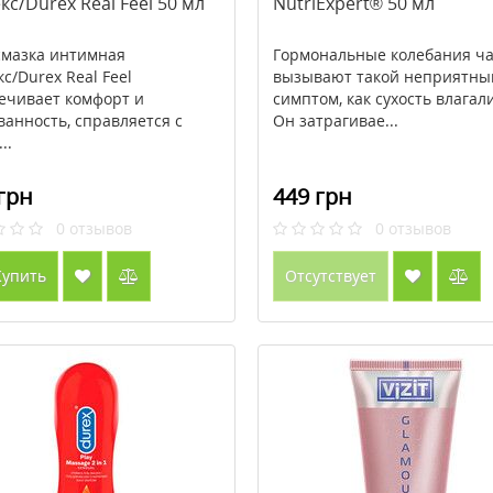
с/Durex Real Feel 50 мл
NutriExpert® 50 мл
смазка интимная
Гормональные колебания ча
с/Durex Real Feel
вызывают такой неприятны
ечивает комфорт и
симптом, как сухость влагал
ванность, справляется с
Он затрагивае...
..
грн
449 грн
0
отзывов
0
отзывов
упить
Отсутствует