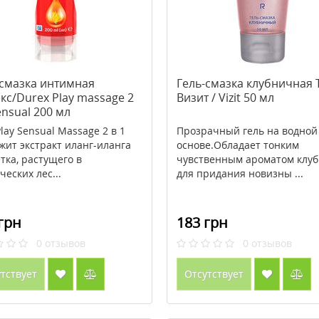
-смазка интимная
Гель-смазка клубничная
кс/Durex Play massage 2
Визит / Vizit 50 мл
ensual 200 мл
Play Sensual Massage 2 в 1
Прозрачный гель на водной
жит экстракт иланг-иланга
основе.Обладает тонким
тка, растущего в
чувственным ароматом клу
ческих лес...
для придания новизны ...
грн
183 грн
0
отзывов
0
отзывов
тствует
Отсутствует