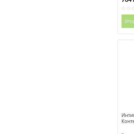
Отсу
Инти
Конте