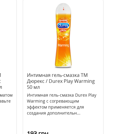
М
Интимная гель-смазка ТМ
t
Дюрекс / Durex Play Warming
л
50 мл
оматом
Интимная гель-смазка Durex Play
авьте
Warming с согревающим
эффектом применяется для
создания дополнительн...
193 грн