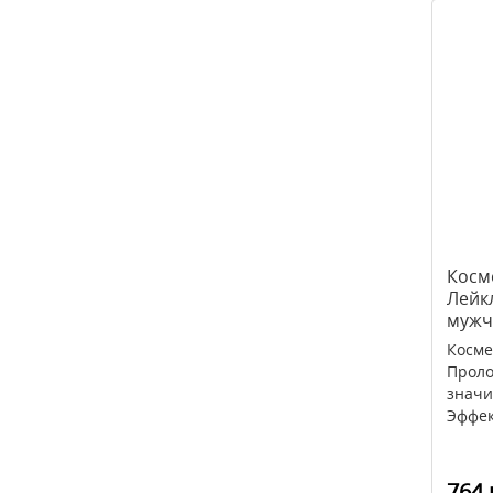
Косм
Лейк
мужч
Косме
Проло
значи
Эффек
764 