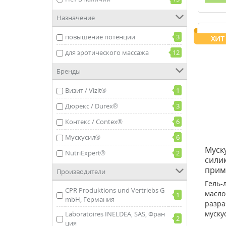
Назначение
повышение потенции
3
ХИТ
для эротического массажа
12
Бренды
Визит / Vizit®
1
Дюрекс / Durex®
3
Контекс / Contex®
6
Мускусил®
6
Муск
NutriExpert®
2
сили
прим
Производители
Гель-
CPR Produktions und Vertriebs G
масло
1
mbH, Германия
разра
муску
Laboratoires INELDEA, SAS, Фран
2
ция