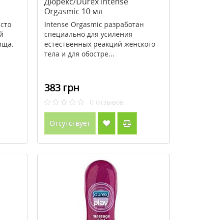
Дюрекс/Durex Intense
Orgasmic 10 мл
сто
Intense Orgasmic разработан
й
специально для усиления
ища.
естественных реакций женского
тела и для обостре...
383 грн
0
отзывов
Отсутствует