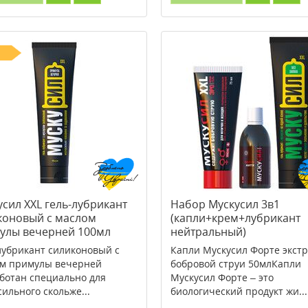
усил XXL гель-лубрикант
Набор Мускусил 3в1
коновый с маслом
(капли+крем+лубрикант
улы вечерней 100мл
нейтральный)
лубрикант силиконовый с
Капли Мускусил Форте экстр
м примулы вечерней
бобровой струи 50млКапли
ботан специально для
Мускусил Форте – это
сильного скольже...
биологический продукт жи...