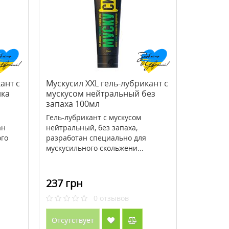
>Babor Body Grounding
> Маска-пленка для лица
Soul&Room Fragrance 220 мл
Maison очищающая роз
пудрой жемчуга 10 г
2407 грн
46 грн
3009 грн
58 грн
ант с
Мускусил XXL гель-лубрикант с
ика
мускусом нейтральный без
Купить
Купить
запаха 100мл
Гель-лубрикант с мускусом
ан
нейтральный, без запаха,
ого
разработан специально для
мускусильного скольжени...
237 грн
0
отзывов
Отсутствует