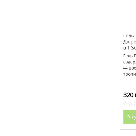
Гель
Дюре
в 1 S
Гель 
содер
— цве
тропи
320 
Отсу