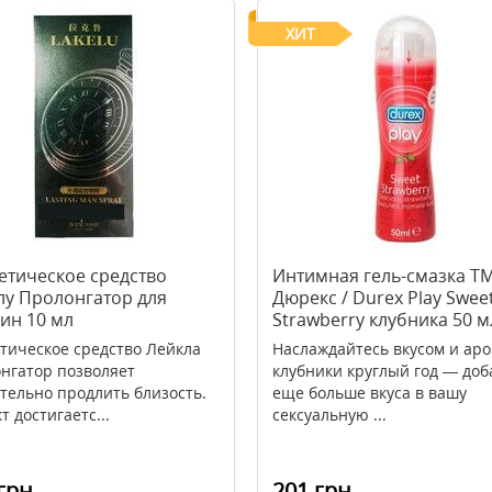
ХИТ
етическое средство
Интимная гель-смазка Т
лу Пролонгатор для
Дюрекс / Durex Play Swee
ин 10 мл
Strawberry клубника 50 м
тическое средство Лейкла
Наслаждайтесь вкусом и ар
нгатор позволяет
клубники круглый год — доб
тельно продлить близость.
еще больше вкуса в вашу
т достигаетс...
сексуальную ...
грн
201 грн