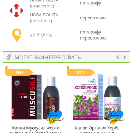
по тарифу
(отделение)
НОВА ПОШТА
перевозчика
(почтомат)
по тарифу
УКРПОЧТА
перевозчика
МОГУТ ЗАИНТЕРЕСОВАТЬ
ХИТ
ХИТ
Капли Мускусил Форте
Капли Органик Хербс