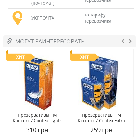
(почтомат)
по тарифу
УКРПОЧТА
перевозчика
МОГУТ ЗАИНТЕРЕСОВАТЬ
ХИТ
ХИТ
Презервативы ТМ
Презервативы ТМ
Контекс / Contex Lights
Контекс / Contex Extra
№12
Large №12
310 грн
259 грн