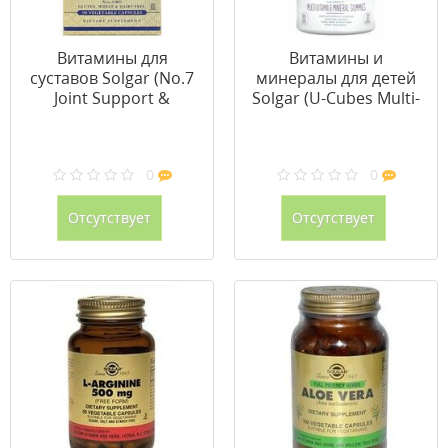
Витамины для
Витамины и
суставов Solgar (No.7
минералы для детей
Joint Support &
Solgar (U-Cubes Multi-
Comfort) 60
Vitamin & Mineral) 120
вегетарианских
конфет
капсул
0
0
Отсутствует
Отсутствует