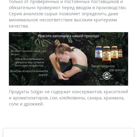
только от проверенных и постоянных поставщиков и
обязательно проверяют перед вводом в производство.
Серия анализов сырья позволяет определить даже
минимальное несоответствие высоким критериям
качества.
Продукты Solgar не содержат консервантов, красителей
и ароматизаторов, сои, клейковины, сахара, крахмала,
соли и дрожжей.