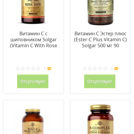
Витамин С с
Витамин С Эстер плюс
шиповником Solgar
(Ester-C Plus Vitamin C)
(Vitamin C With Rose
Solgar 500 мг 90
Hips) 500 мг 250
капсул
таблеток
0
0
Отсутствует
Отсутствует