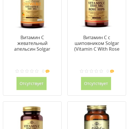
Витамин С
Витамин С с
жевательный
шиповником Solgar
апельсин Solgar
(Vitamin C With Rose
(Chewable Vitamin C)
Hips) 1500 мг 180
500 мг 90 таблеток
таблеток
0
0
Отсутствует
Отсутствует