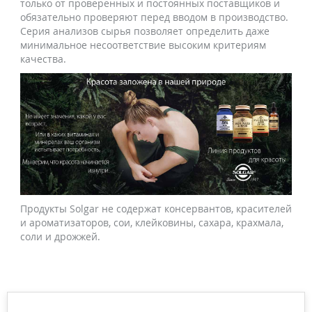
только от проверенных и постоянных поставщиков и
обязательно проверяют перед вводом в производство.
Серия анализов сырья позволяет определить даже
минимальное несоответствие высоким критериям
качества.
Продукты Solgar не содержат консервантов, красителей
и ароматизаторов, сои, клейковины, сахара, крахмала,
соли и дрожжей.