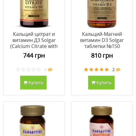
Кальций цитрат и
Кальций-Магний
витамин Д3 Solgar
витамин D3 Solgar
(Calcium Citrate with
таблетки №150
Vitamin D3) 250 мг/150
744 грн
810 грн
МЕ 120 таблеток
0
2
Купить
Купить