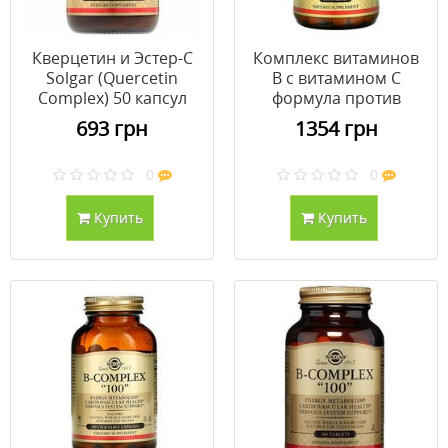
Кверцетин и Эстер-С
Комплекс витаминов
Solgar (Quercetin
B с витамином C
Complex) 50 капсул
формула против
стресса Solgar 250
693 грн
1354 грн
таблеток
0
0
Купить
Купить