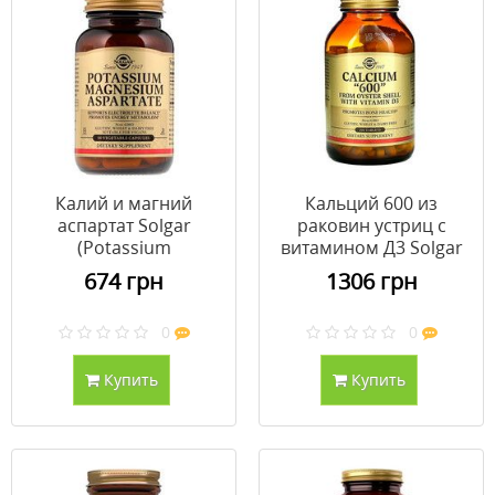
Калий и магний
Кальций 600 из
аспартат Solgar
раковин устриц с
(Potassium
витамином Д3 Solgar
Magnesium Aspartate)
240 таблеток
674 грн
1306 грн
90 растительных
капсул
0
0
Купить
Купить