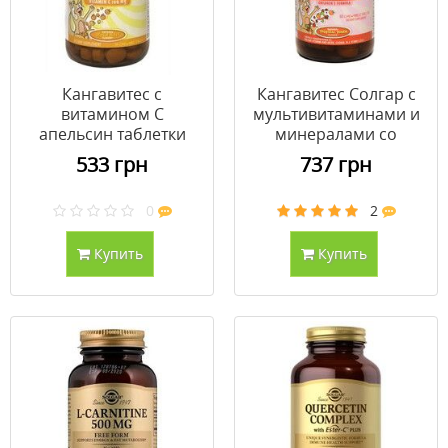
Кангавитес с
Кангавитес Солгар с
витамином С
мультивитаминами и
апельсин таблетки
минералами со
100 мг №90
вкусом тропических
533 грн
737 грн
фруктов таблетки №60
0
2
Купить
Купить