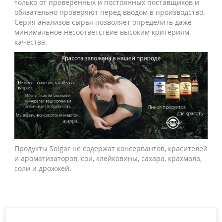
только от проверенных и постоянных поставщиков и
обязательно проверяют перед вводом в производство.
Серия анализов сырья позволяет определить даже
минимальное несоответствие высоким критериям
качества.
Продукты Solgar не содержат консервантов, красителей
и ароматизаторов, сои, клейковины, сахара, крахмала,
соли и дрожжей.