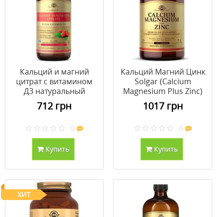
Кальций и магний
Кальций Магний Цинк
цитрат с витамином
Solgar (Calcium
Д3 натуральный
Magnesium Plus Zinc)
клубничный вкус
250 таблеток
712 грн
1017 грн
Solgar 473 мл
0
0
Купить
Купить
ХИТ