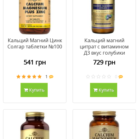
Кальций Магний Цинк
Кальций магний
Солгар таблетки №100
цитрат с витамином
Д3 вкус голубики
Solgar 473 мл
541 грн
729 грн
1
0
Купить
Купить