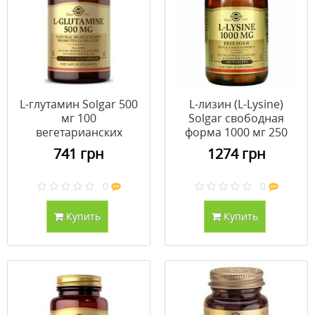
L-глутамин Solgar 500
L-лизин (L-Lysine)
мг 100
Solgar свободная
вегетарианских
форма 1000 мг 250
капсул
таблеток
741 грн
1274 грн
0
0
Купить
Купить