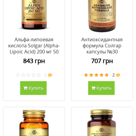
Альфа-липоевая
Антиоксидантная
кислота Solgar (Alpha-
формула Солгар
Lipoic Acid) 200 мг 50
капсулы №30
растительных капсул
843 грн
707 грн
0
2
Купить
Купить