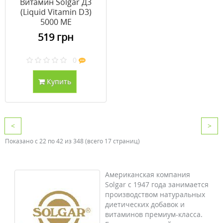
Витамин Solgar Д3
(Liquid Vitamin D3)
5000 МЕ
апельсиновый вкус 59
519 грн
мл
0
Купить
<
>
Показано с 22 по 42 из 348 (всего 17 страниц)
Американская компания
Solgar с 1947 года занимается
производством натуральных
диетических добавок и
витаминов премиум-класса.