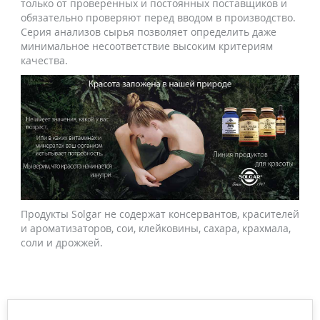
только от проверенных и постоянных поставщиков и
обязательно проверяют перед вводом в производство.
Серия анализов сырья позволяет определить даже
минимальное несоответствие высоким критериям
качества.
Продукты Solgar не содержат консервантов, красителей
и ароматизаторов, сои, клейковины, сахара, крахмала,
соли и дрожжей.