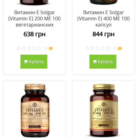
Витамин E Solgar
Витамин E Solgar
(Vitamin E) 200 ME 100
(Vitamin E) 400 ME 100
вегетарианских
капсул
капсул
638 грн
844 грн
0
0
Купить
Купить