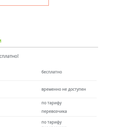
и
есплатно!
бесплатно
временно не доступен
по тарифу
перевозчика
по тарифу