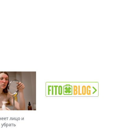
неет лицо и
 убрать