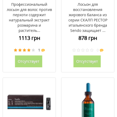
6мл СКАЛП РЕСТОР
Профессиональный
Лосьон для
Сендо / Sendo №10
лосьон для волос против
восстановления
перхоти содержит
жирового баланса из
натуральный экстракт
серии СКАЛП РЕСТОР
розмарина и
итальянского бренда
раститель...
Sendo защищает ...
1113 грн
878 грн
1
0
Отсутствует
Отсутствует