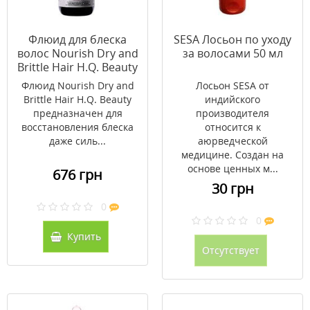
Флюид для блеска
SESA Лосьон по уходу
волос Nourish Dry and
за волосами 50 мл
Brittle Hair H.Q. Beauty
100 мл
Флюид Nourish Dry and
Лосьон SESA от
Brittle Hair H.Q. Beauty
индийского
предназначен для
производителя
восстановления блеска
относится к
даже силь...
аюрведческой
медицине. Создан на
основе ценных м...
676 грн
30 грн
0
0
Купить
Отсутствует