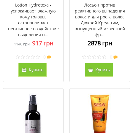
Hydrotoxa 100 мл
для роста волос
Lotion Hydrotoxa -
Лосьон против
Дюкрей Креастим
успокаивает влажную
реактивного выпадения
Ducray Creastim Anti-
кожу головы,
волос и для роста волос
Hair Loss Lotion 60 мл
останавливает
Дюкрей Креастим,
негативное воздействие
выпущенный известной
выделения п...
фр...
917 грн
2878 грн
1146 грн
0
0
Купить
Купить