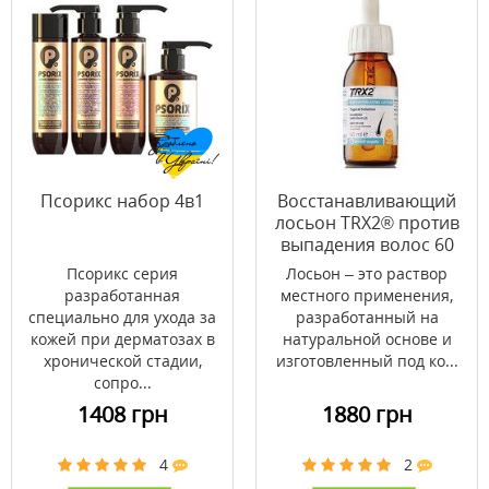
Псорикс набор 4в1
Восстанавливающий
лосьон TRX2® против
выпадения волос 60
мл
Псорикс серия
Лосьон – это раствор
разработанная
местного применения,
специально для ухода за
разработанный на
кожей при дерматозах в
натуральной основе и
хронической стадии,
изготовленный под ко...
сопро...
1408 грн
1880 грн
4
2