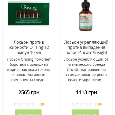
Лосьон против
Лосьон укрепляющий
жирности Orising 12
против выпадения
ампул 10 мл
волос Инсайт/Insight
100мл
Лосьон Orising помогает
Лосьон укрепляющий от
бороться с излишней
итальянского бренда
жирностью кожи головы
Инсайт направлен на
и волос. Активные
стимулирование роста
компоненты средс...
волос и укреплени...
2565 грн
1113 грн
0
0