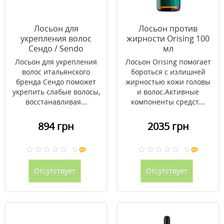
Лосьон для
Лосьон против
укрепления волос
жирности Orising 100
Сендо / Sendo
мл
Densifying 6мл №10
Лосьон для укрепления
Лосьон Orising помогает
волос итальянского
бороться с излишней
бренда Сендо поможет
жирностью кожи головы
укрепить слабые волосы,
и волос.Активные
восстанавливая...
компоненты средст...
894 грн
2035 грн
0
0
Отсутствует
Отсутствует