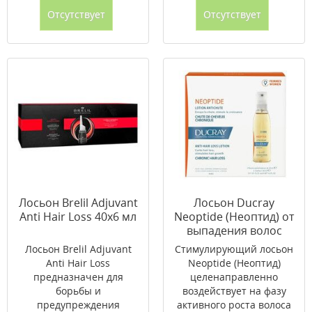
Отсутствует
Отсутствует
Лосьон Brelil Adjuvant
Лосьон Ducray
Anti Hair Loss 40х6 мл
Neoptide (Неоптид) от
выпадения волос
3*30 мл
Лосьон Brelil Adjuvant
Стимулирующий лосьон
Anti Hair Loss
Neoptide (Неоптид)
предназначен для
целенаправленно
борьбы и
воздействует на фазу
предупреждения
активного роста волоса