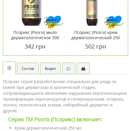
Псорикс (Psorix) мыло
Псорикс (Psorix) крем
дерматологическое 300
дерматологический 250
мл
мл
342 грн
502 грн
Состав
Видео
Псорикс серия разработанная специально для ухода за
кожей при дерматозах в хронической стадии,
сопровождающихся явлениями нарушения кератинизациии
пролифирации кератиноцитов и гиперкератозом: псориаз,
ихтиоз, телотическая экзема, себорейный дерматит и
другие.
Серия ТМ Psorix (Псорикс) включает:
Крем дерматологический 250 мл