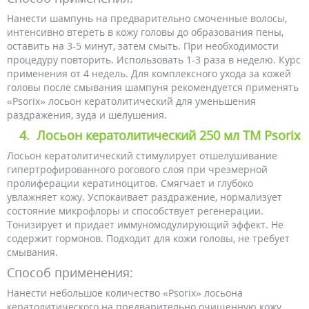
Нанести шампунь на предварительно смоченные волосы,
интенсивно втереть в кожу головы до образования пены,
оставить на 3-5 минут, затем смыть. При необходимости
процедуру повторить. Использовать 1-3 раза в неделю. Курс
применения от 4 недель. Для комплексного ухода за кожей
головы после смывания шампуня рекомендуется применять
«Psorix» лосьон кератолитический для уменьшения
раздражения, зуда и шелушения.
4.
Лосьон кератолитический 250 мл ТМ Psorix
Лосьон кератолитический стимулирует отшелушивание
гипертрофированного рогового слоя при чрезмерной
пролиферации кератиноцитов. Смягчает и глубоко
увлажняет кожу. Успокаивает раздражение, нормализует
состояние микрофлоры и способствует регенерации.
Тонизирует и придает иммуномодулирующий эффект. Не
содержит гормонов. Подходит для кожи головы, не требует
смывания.
Способ применения:
Нанести небольшое количество «Psorix» лосьона
кератолитического на предварительно очищенную кожу