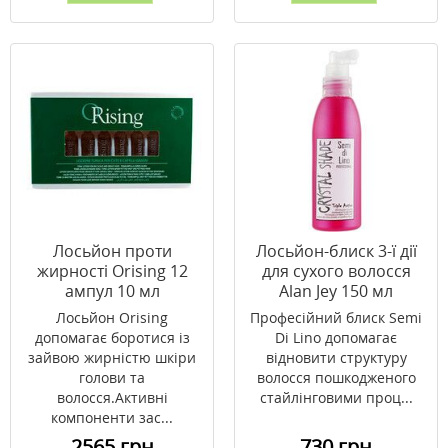
Лосьйон проти
Лосьйон-блиск 3-ї дії
жирності Orising 12
для сухого волосся
ампул 10 мл
Alan Jey 150 мл
Лосьйон Orising
Професійний блиск Semi
допомагає боротися із
Di Lino допомагає
зайвою жирністю шкіри
відновити структуру
голови та
волосся пошкодженого
волосся.Активні
стайлінговими проц...
компоненти зас...
2565 грн
730 грн