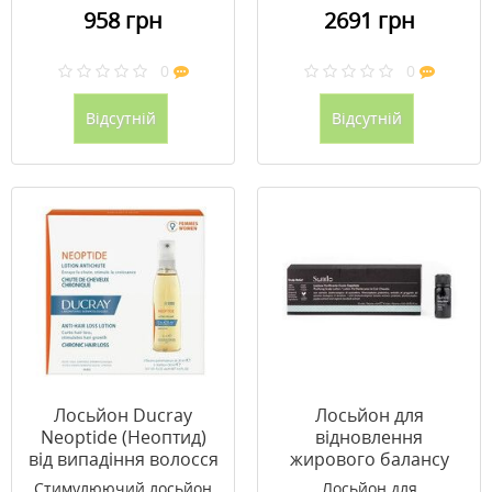
958 грн
2691 грн
0
0
Відсутній
Відсутній
Лосьйон Ducray
Лосьйон для
Neoptide (Неоптид)
відновлення
від випадіння волосся
жирового балансу
3*30 мл
6мл СКАЛП РЕСТОР
Стимулюючий лосьйон
Лосьйон для