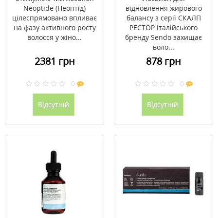
Сендо / Sendo №10
Neoptide (Неоптід)
відновлення жирового
цілеспрямовано впливає
балансу з серії СКАЛП
на фазу активного росту
РЕСТОР італійського
волосся у жіно...
бренду Sendo захищає
воло...
2381 грн
878 грн
0
0
Відсутній
Відсутній