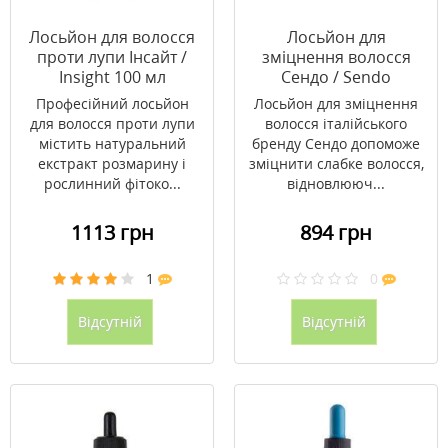
Лосьйон для волосся
Лосьйон для
проти лупи Інсайт /
зміцнення волосся
Insight 100 мл
Сендо / Sendo
Densifying 6мл №10
Професійний лосьйон
Лосьйон для зміцнення
для волосся проти лупи
волосся італійського
містить натуральний
бренду Сендо допоможе
екстракт розмарину і
зміцнити слабке волосся,
рослинний фітоко...
відновлююч...
1113 грн
894 грн
1
0
Відсутній
Відсутній