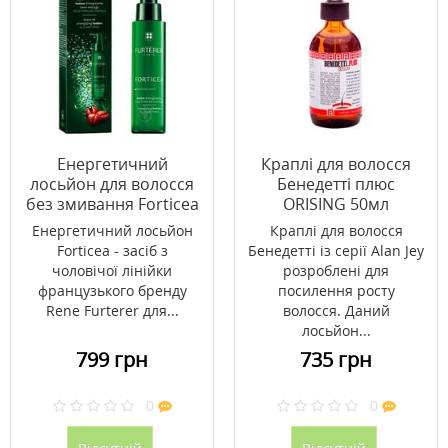
Енергетичний
Краплі для волосся
лосьйон для волосся
Бенедетті плюс
без змивання Forticea
ORISING 50мл
100 мл
Енергетичний лосьйон
Краплі для волосся
Forticea - засіб з
Бенедетті із серії Alan Jey
чоловічої лінійки
розроблені для
французького бренду
посилення росту
Rene Furterer для...
волосся. Даний
лосьйон...
799 грн
735 грн
0
0