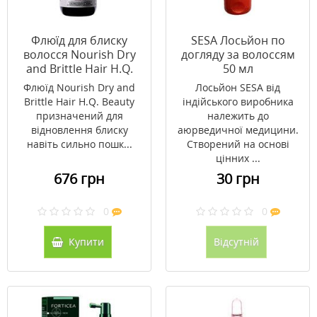
Флюїд для блиску
SESA Лосьйон по
волосся Nourish Dry
догляду за волоссям
and Brittle Hair H.Q.
50 мл
Beauty 100 мл
Флюїд Nourish Dry and
Лосьйон SESA від
Brittle Hair H.Q. Beauty
індійського виробника
призначений для
належить до
відновлення блиску
аюрведичної медицини.
навіть сильно пошк...
Створений на основі
цінних ...
676 грн
30 грн
0
0
Купити
Відсутній