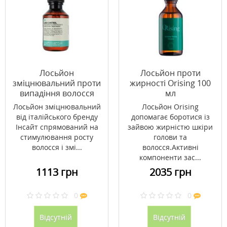
Лосьйон
Лосьйон проти
зміцнювальний проти
жирності Orising 100
випадіння волосся
мл
Інсайт / Insight 100 мл
Лосьйон зміцнювальний
Лосьйон Orising
від італійського бренду
допомагає боротися із
Інсайт спрямований на
зайвою жирністю шкіри
стимулювання росту
голови та
волосся і змі...
волосся.Активні
компоненти зас...
1113 грн
2035 грн
0
0
Відсутній
Відсутній