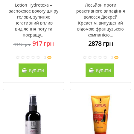
Hydrotoxa 100 мл
для росту волосся
Lotion Hydrotoxa –
Лосьйон проти
Дюкрей Креастім
заспокоює вологу шкіру
реактивного випадіння
Ducray Creastim Anti-
голови, зупиняє
волосся Дюкрей
Hair Loss Lotion 60 мл
негативний вплив
Креастім, випущений
виділення поту та
відомою французькою
покращу...
компанією...
917 грн
2878 грн
1146 грн
0
0
Купити
Купити