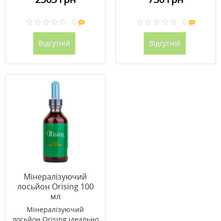
0
0
Відсутній
Відсутній
Мінералізуючий
лосьйон Orising 100
мл
Мінералізуючий
лосьйон Orising ідеально