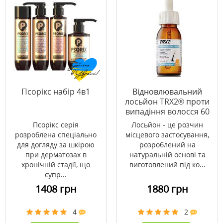
Псорікс набір 4в1
Відновлювальний
лосьйон TRX2® проти
випадіння волосся 60
мл
Псорікс серія
Лосьйон - це розчин
розроблена спеціально
місцевого застосування,
для догляду за шкірою
розроблений на
при дерматозах в
натуральній основі та
хронічній стадії, що
виготовлений під ко...
супр...
1408 грн
1880 грн
4
2