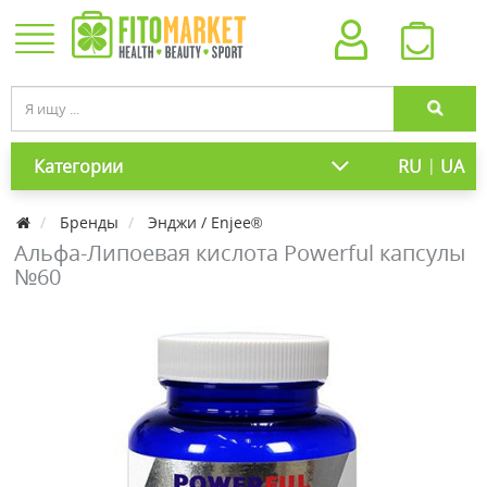
|
Категории
RU
UA
Бренды
Энджи / Enjee®
Альфа-Липоевая кислота Powerful капсулы
№60