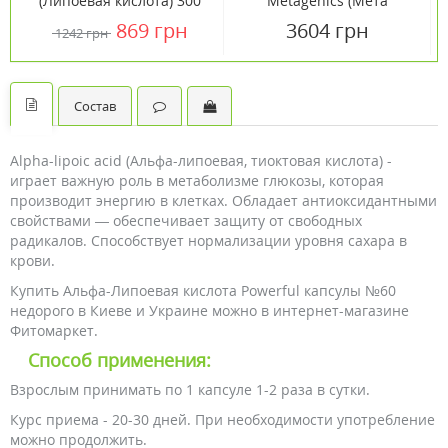
(Липоевая кислота) 300
Metagenics (Мета
мг 60 таблеток ТМ
Липоэйт) 60 таблеток
869 грн
3604 грн
1242 грн
Кантри Лайф / Country
Life
Состав
Alpha-lipoic acid (Альфа-липоевая, тиоктовая кислота) -
играет важную роль в метаболизме глюкозы, которая
производит энергию в клетках. Обладает антиоксидантными
свойствами — обеспечивает защиту от свободных
радикалов. Способствует нормализации уровня сахара в
крови.
Купить Альфа-Липоевая кислота Powerful капсулы №60
недорого в Киеве и Украине можно в интернет-магазине
Фитомаркет.
Способ применения:
Взрослым принимать по 1 капсуле 1-2 раза в сутки.
Курс приема - 20-30 дней. При необходимости употребление
можно продолжить.