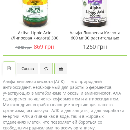
Active Lipoic Acid
Альфа Липоевая Кислота
(Липоевая кислота) 300
600 мг 30 растительных
мг 60 таблеток ТМ
капсул
869 грн
1260 грн
1242 грн
Кантри Лайф / Country
Life
Состав
Альфа-липоевая кислота (АЛК) — это природный
антиоксидант, необходимый для работы 5 ферментов,
участвующих в метаболизме глюкозы и аминокислот. АЛА
одновременно является коферментом и антиоксидантом.
Митохондрии, вырабатывающие энергию для нашего
организма, используют АЛК и для защиты, и для выработки
энергии. АЛК активна как в воде, так и в жировых
отделениях клеток, что позволяет ей бороться со
свободными радикалами по всему организму.