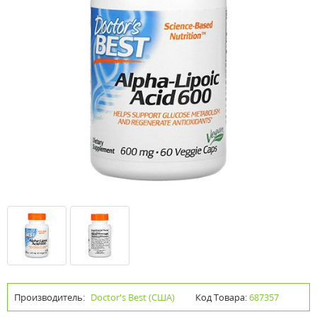
Производитель:
Doctor's Best (США)
Код Товара:
687357