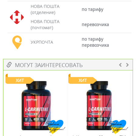
НОВА ПОШТА
по тарифу
(отделение)
НОВА ПОШТА
перевозчика
(почтомат)
по тарифу
УКРПОЧТА
перевозчика
МОГУТ ЗАИНТЕРЕСОВАТЬ
ХИТ
ХИТ