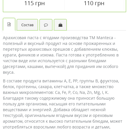
115 грн
110 грн
Состав
Арахисовая паста c ягодами производства ТМ Manteca -
полезный и вкусный продукт на основе прожаренных и
перетертых арахисовых орешков с добавлением клюквы,
кураги, фиников и изюма. Паста готова к употреблению в
чистом виде или используется с разными блюдами
(десертами, кашами, выпечкой) для придания им особого
вкуса.
В составе продукта витамины А, Е, РР, группы В, фруктоза,
белок, протеины, сахара, клетчатка, а также множество
важных микроэлементов: Ca, Fe, P, Co, Na, Zn, Mg, I, K.
Благодаря такому содержимому она приносит большую
пользу для организма, насыщая его питательными
веществами и энергией. Добавка обладает нежной
текстурой, оригинальным ягодным вкусом и ореховым
ароматом, относится к высоко питательным блюдам, может
употребляться взрослыми любого возраста и детьми,