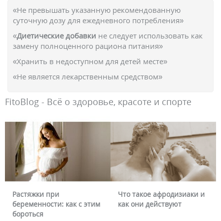
«Не превышать указанную рекомендованную
суточную дозу для ежедневного потребления»
«
Диетические добавки
не следует использовать как
замену полноценного рациона питания»
«Хранить в недоступном для детей месте»
«Не является лекарственным средством»
FitoBlog - Всё о здоровье, красоте и спорте
при
Что такое афродизиаки и
Почему красн
ти: как с этим
как они действуют
можно ли это