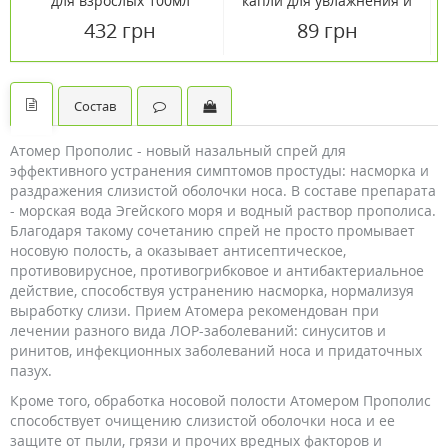
для взрослых 100мл
капли для увлажнения и
промывания носа 10 мл
432 грн
89 грн
Состав
Атомер Прополис - новый назальный спрей для
эффективного устранения симптомов простуды: насморка и
раздражения слизистой оболочки носа. В составе препарата
- морская вода Эгейского моря и водный раствор прополиса.
Благодаря такому сочетанию спрей не просто промывает
носовую полость, а оказывает антисептическое,
противовирусное, противогрибковое и антибактериальное
действие, способствуя устранению насморка, нормализуя
выработку слизи. Прием Атомера рекомендован при
лечении разного вида ЛОР-заболеваний: синуситов и
ринитов, инфекционных заболеваний носа и придаточных
пазух.
Кроме того, обработка носовой полости Атомером Прополис
способствует очищению слизистой оболочки носа и ее
защите от пыли, грязи и прочих вредных факторов и