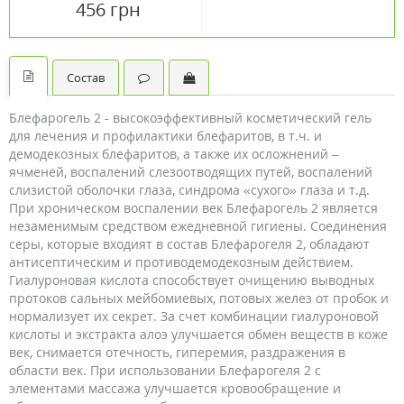
456 грн
№20
Состав
Блефарогель 2 - высокоэффективный косметический гель
для лечения и профилактики блефаритов, в т.ч. и
демодекозных блефаритов, а также их осложнений –
ячменей, воспалений слезоотводящих путей, воспалений
слизистой оболочки глаза, синдрома «сухого» глаза и т.д.
При хроническом воспалении век Блефарогель 2 является
незаменимым средством ежедневной гигиены. Соединения
серы, которые входият в состав Блефарогеля 2, обладают
антисептическим и противодемодекозным действием.
Гиалуроновая кислота способствует очищению выводных
протоков сальных мейбомиевых, потовых желез от пробок и
нормализует их секрет. За счет комбинации гиалуроновой
кислоты и экстракта алоэ улучшается обмен веществ в коже
век, снимается отечность, гиперемия, раздражения в
области век. При использовании Блефарогеля 2 с
элементами массажа улучшается кровообращение и