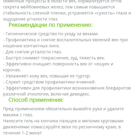
обменные процессы в области век, нормализуется отток
секрета мейбомиевых желез, тем самым повышается
стабильность слезной пленки, устраняется «сухость» глаза и
ощущение усталости глаз.
Рекомендации по применению:
- Гигиеническое средство по уходу за веками.
- Профилактика и снятие воспалительных явлений век при
ношении контактных линз.
- Для снятия усталости глаз.
- Быстро снимает покраснение, зуд, тяжесть век.
- Эффективно очищает поверхность век от чешуек и
корочек.
- Увлажняет кожу век, повышая ее тургор.
- Служит средством профилактики ячменей.
- Эффективен для профилактики возникновения блефаритов
различной этиологии, включая демодекс.
Способ применения:
Пред применением обязательно вымойте руки и удалите
макияж с глаз.
Нанесите гель на кончики пальцев и мягкими круговыми
движениями помассируйте веки по ресничному краю, в
течение 1-2 минут