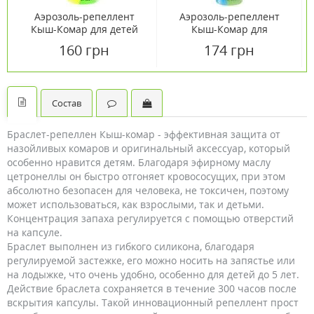
Аэрозоль-репеллент
Аэрозоль-репеллент
Кыш-Комар для детей
Кыш-Комар для
защита 3 часа 40 г
взрослых защита 4 часа
160 грн
174 грн
60 г
Состав
Браслет-репеллен Кыш-комар - эффективная защита от
назойливых комаров и оригинальный аксессуар, который
особенно нравится детям. Благодаря эфирному маслу
цетронеллы он быстро отгоняет кровососущих, при этом
абсолютно безопасен для человека, не токсичен, поэтому
может использоваться, как взрослыми, так и детьми.
Концентрация запаха регулируется с помощью отверстий
на капсуле.
Браслет выполнен из гибкого силикона, благодаря
регулируемой застежке, его можно носить на запястье или
на лодыжке, что очень удобно, особенно для детей до 5 лет.
Действие браслета сохраняется в течение 300 часов после
вскрытия капсулы. Такой инновационный репеллент прост