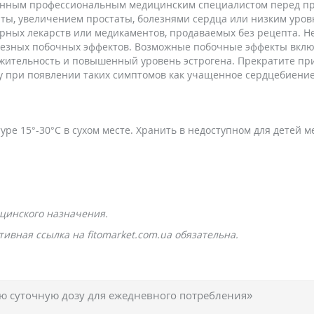
нным профессиональным медицинским специалистом перед прие
аты, увеличением простаты, болезнями сердца или низким уровн
рных лекарств или медикаментов, продаваемых без рецепта. 
езных побочных эффектов. Возможные побочные эффекты включ
ражительность и повышенный уровень эстрогена. Прекратите пр
при появлении таких симптомов как учащенное сердцебиение,
ре 15°-30°С в сухом месте. Хранить в недоступном для детей м
цинского назначения.
ивная ссылка на fitomarket.com.ua обязательна.
 суточную дозу для ежедневного потребления»