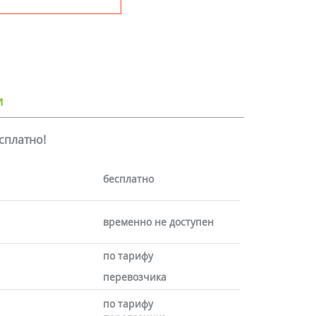
и
есплатно!
бесплатно
временно не доступен
по тарифу
перевозчика
по тарифу