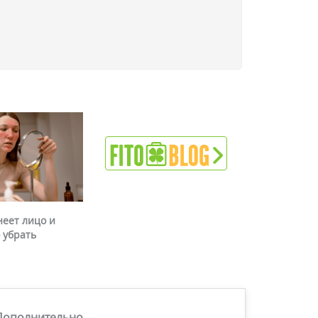
неет лицо и
 убрать
Дополнительно