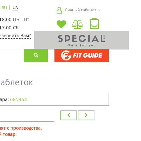
|
RU
UA
Личный кабинет
 18:00 Пн - Пт
 17:00 Сб
езвонить Вам?
таблеток
ара:
685964
ят с производства.
 товар!