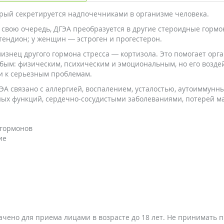
торый секретируется надпочечниками в организме человека.
свою очередь, ДГЭА преобразуется в другие стероидные гормо
тендион; у женщин — эстроген и прогестерон.
лизнец другого гормона стресса — кортизола. Это помогает орг
бым: физическим, психическим и эмоциональным, но его возде
и к серьезным проблемам.
ЭА связано с аллергией, воспалением, усталостью, аутоиммунн
ых функций, сердечно-сосудистыми заболеваниями, потерей ма
 гормонов
ние
чено для приема лицами в возрасте до 18 лет. Не принимать 