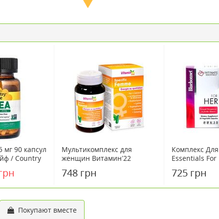
5 мг 90 капсул
Мультикомплекс для
Комплекс Для 
йф / Country
женщин Витамин’22
Essentials For
капсулы № 60
Response And 
грн
748 грн
725 грн
30 капсул
Покупают вместе