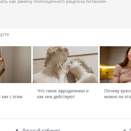
вать как замену полноценного рациона питания»
орте
Что такое афродизиаки и
Почему крас
 как с этим
как они действуют
можно ли это
Личный кабинет