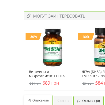
МОГУТ ЗАИНТЕРЕСОВАТЬ
-30%
-30%
Витамины и
ДГЭА (DHEA) 2
микроэлементы DHEA
ТМ Кантри Ла
Complex for Women ТМ
Life
689 грн
584 
984 грн
834 грн
Кантри Лайф / Country Life
№60
Описание
Состав
Отзывы (0)