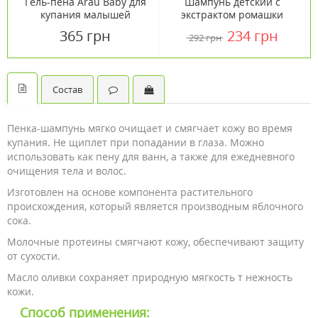
Гель-пена Arau Baby для
Шампунь детский с
купания малышей
экстрактом ромашки
увлажняющая 400 мл
Babaria (Бабария) 600мл
365 грн
234 грн
292 грн
сменный блок
Состав
Пенка-шампунь мягко очищает и смягчает кожу во время
купания. Не щиплет при попадании в глаза. Можно
использовать как пену для ванн, а также для ежедневного
очищения тела и волос.
Изготовлен на основе компонента растительного
происхождения, который является производным яблочного
сока.
Молочные протеины смягчают кожу, обеспечивают защиту
от сухости.
Масло оливки сохраняет природную мягкость т нежность
кожи.
Способ применения: