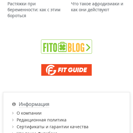
Что такое афродизиаки и
Почему краснеет лицо 
 этим
как они действуют
можно ли это убрать
Информация
О компании
Редакционная политика
Сертификаты и гарантии качества