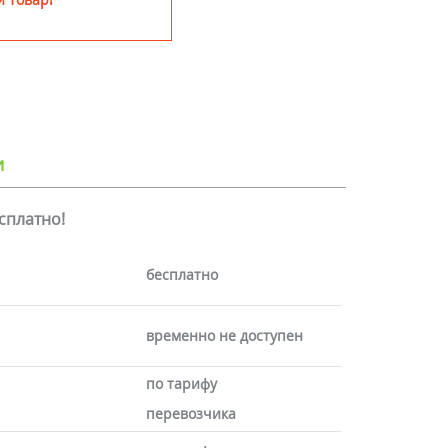
и
есплатно!
бесплатно
временно не доступен
по тарифу
перевозчика