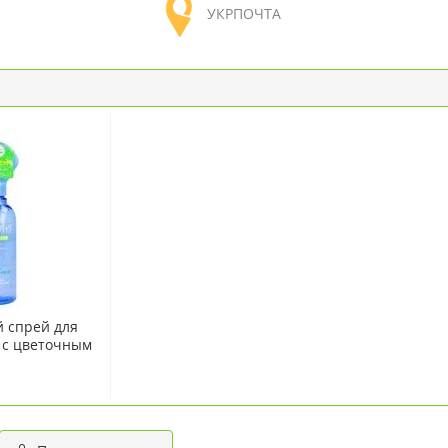
УКРПОЧТА
 спрей для
с с цветочным
eido Moist
мл