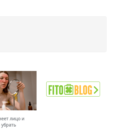
неет лицо и
 убрать