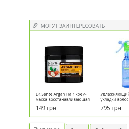
МОГУТ ЗАИНТЕРЕСОВАТЬ
Dr.Sante Argan Hair крем-
Увлажняющий
маска восстанавливающая
укладки воло
300 мл
ароматом Shis
149 грн
795 грн
Hair Pack 220 