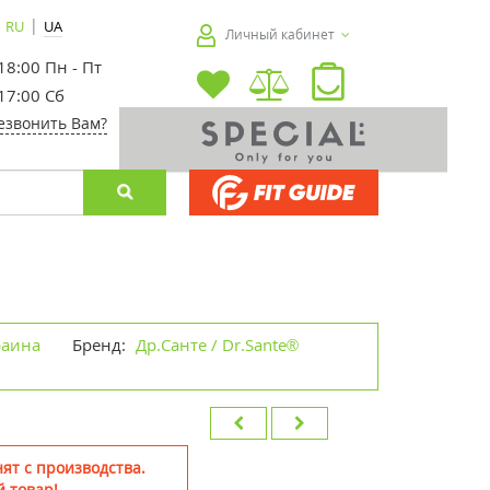
|
RU
UA
Личный кабинет
 18:00 Пн - Пт
 17:00 Сб
езвонить Вам?
раина
Бренд:
Др.Санте / Dr.Sante®
ят с производства.
 товар!