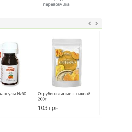
перевозчика
 капсулы №60
Отруби овсяные с тыквой
Найс Тракт 
200г
пищеварения
0,5 г № 20
103 грн
51 грн