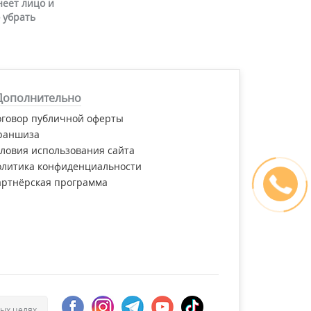
неет лицо и
 убрать
Дополнительно
оговор публичной оферты
раншиза
ловия использования сайта
олитика конфиденциальности
артнёрская программа
ых целях