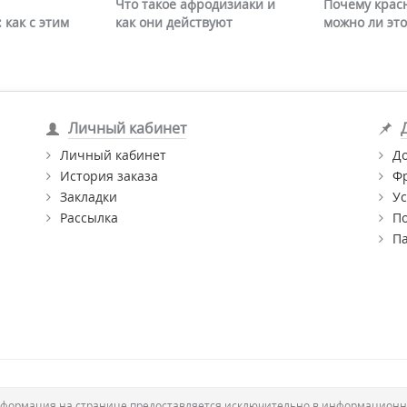
Что такое афродизиаки и
Почему крас
 как с этим
как они действуют
можно ли это
Личный кабинет
Личный кабинет
Д
История заказа
Ф
Закладки
Ус
Рассылка
П
П
формация на странице предоставляется исключительно в информационн