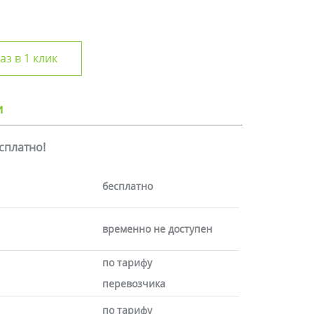
аз в 1 клик
и
есплатно!
бесплатно
временно не доступен
по тарифу
перевозчика
по тарифу