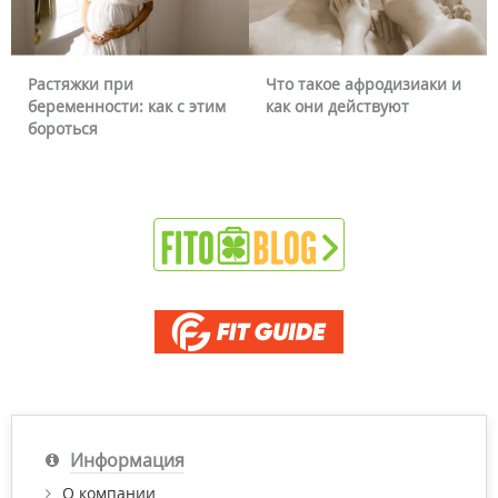
Растяжки при
Что такое афродизиаки и
По
беременности: как с этим
как они действуют
мо
бороться
Информация
О компании