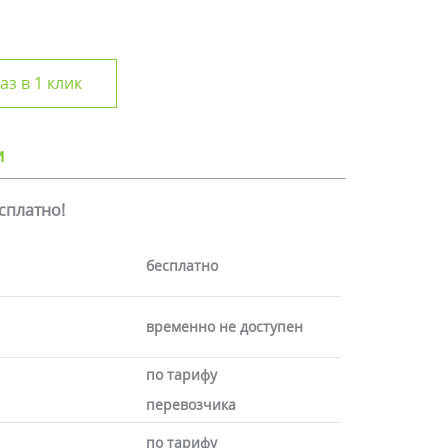
аз в 1 клик
и
есплатно!
бесплатно
временно не доступен
по тарифу
перевозчика
по тарифу