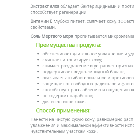
Экстракт алоэ
обладает бактерицидными и против
способствует регенерации.
Витамин Е
глубоко питает, смягчает кожу, эффе
свойствами.
Соль Мертвого моря
пропитывается микроэлемен
Преимущества продукта:
обеспечивает длительное увлажнение и уде
смягчает и тонизирует кожу;
снимает раздражение и устраняет признаки
поддерживает водно-липидный баланс;
оказывает антибактериальное и противово
защищает от свободных радикалов и факт
способствует расслаблению и ощущению к
не содержит парабенов;
для всех типов кожи.
Способ применения:
Нанести на чистую сухую кожу, равномерно ра
увлажнения и максимальной эффективности испо
чувствительным участкам кожи.