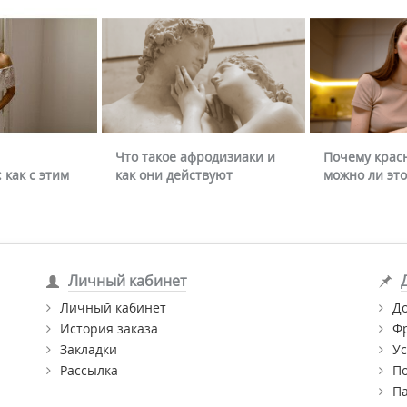
Что такое афродизиаки и
Почему крас
 как с этим
как они действуют
можно ли это
Личный кабинет
Личный кабинет
Д
История заказа
Ф
Закладки
Ус
Рассылка
П
П