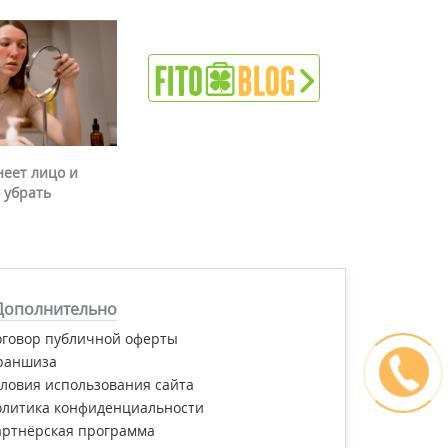
неет лицо и
 убрать
Дополнительно
оговор публичной оферты
раншиза
ловия использования сайта
олитика конфиденциальности
артнёрская программа