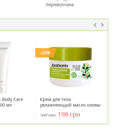
перевозчика
-20%
 Body Care
Крем для тела
Крем для тел
00 мл
увлажняющий масло оливы
оливковым м
Babaria (Бабария) 250 мл
Флоринда / Fl
198 грн
605 грн
247 грн