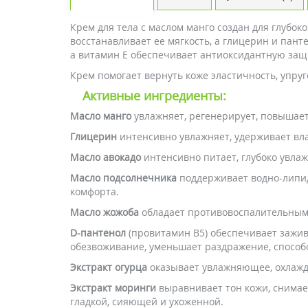
Крем для тела с маслом манго создан для глубо
восстанавливает ее мягкость, а глицерин и пан
а витамин E обеспечивает антиоксидантную защ
Крем помогает вернуть коже эластичность, упруг
Активные ингредиенты:
Масло манго
увлажняет, регенерирует, повышает
Глицерин
интенсивно увлажняет, удерживает влаг
Масло авокадо
интенсивно питает, глубоко увлаж
Масло подсолнечника
поддерживает водно-липид
комфорта.
Масло жожоба
обладает противовоспалительными
D-пантенол
(провитамин В5) обеспечивает зажив
обезвоживание, уменьшает раздражение, способ
Экстракт огурца
оказывает увлажняющее, охлажда
Экстракт моринги
выравнивает тон кожи, снимает
гладкой, сияющей и ухоженной.