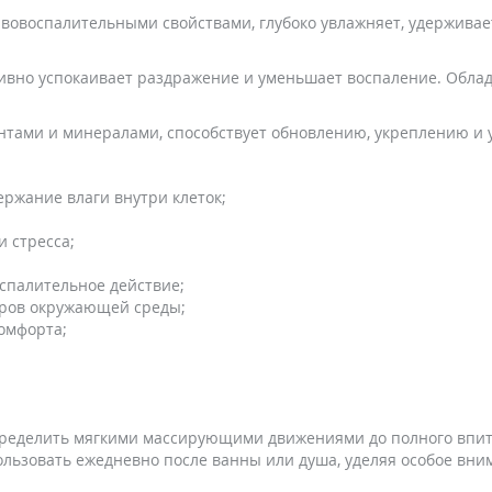
овоспалительными свойствами, глубоко увлажняет, удерживает
ктивно успокаивает раздражение и уменьшает воспаление. Об
тами и минералами, способствует обновлению, укреплению и 
ржание влаги внутри клеток;
 стресса;
спалительное действие;
оров окружающей среды;
омфорта;
спределить мягкими массирующими движениями до полного впи
льзовать ежедневно после ванны или душа, уделяя особое вни