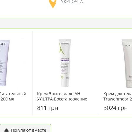
УКРПОЧТА
 Питательный
Крем Эпителиаль АН
Крем для тела
 200 мл
УЛЬТРА Восстановление
Trawenmoor 2
для ослабленной кожи A-
811 грн
3024 грн
Derma 40 мл
Покупают вместе