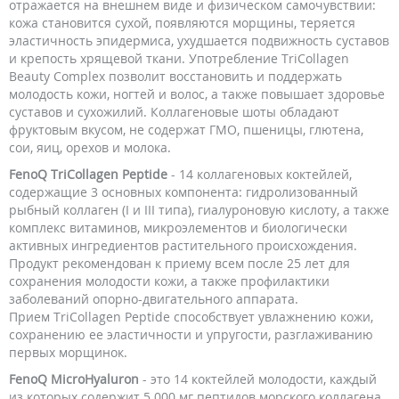
отражается на внешнем виде и физическом самочувствии:
кожа становится сухой, появляются морщины, теряется
эластичность эпидермиса, ухудшается подвижность суставов
и крепость хрящевой ткани. Употребление TriCollagen
Beauty Complex позволит восстановить и поддержать
молодость кожи, ногтей и волос, а также повышает здоровье
суставов и сухожилий. Коллагеновые шоты обладают
фруктовым вкусом, не содержат ГМО, пшеницы, глютена,
сои, яиц, орехов и молока.
FenoQ TriCollagen Peptide
- 14 коллагеновых коктейлей,
содержащие 3 основных компонента: гидролизованный
рыбный коллаген (I и III типа), гиалуроновую кислоту, а также
комплекс витаминов, микроэлементов и биологически
активных ингредиентов растительного происхождения.
Продукт рекомендован к приему всем после 25 лет для
сохранения молодости кожи, а также профилактики
заболеваний опорно-двигательного аппарата.
Прием TriCollagen Peptide способствует увлажнению кожи,
сохранению ее эластичности и упругости, разглаживанию
первых морщинок.
FenoQ
MicroHyaluron
- это 14 коктейлей молодости, каждый
из которых содержит 5 000 мг пептидов морского коллагена