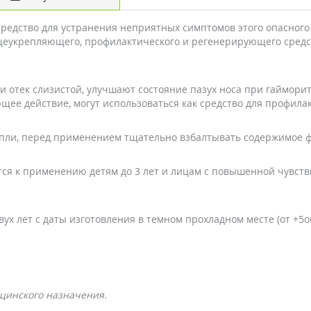
едство для устранения неприятных симптомов этого опасного 
щеукрепляющего, профилактического и регенерирующего средст
 отек слизистой, улучшают состояние пазух носа при гаймори
ее действие, могут использоваться как средство для профилак
капли, перед применением тщательно взбалтывать содержимое 
тся к применению детям до 3 лет и лицам с повышенной чувст
х лет с даты изготовления в темном прохладном месте (от +5o
цинского назначения.