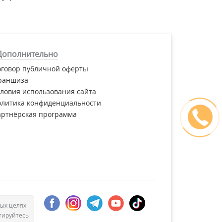
Дополнительно
оговор публичной оферты
раншиза
ловия использования сайта
олитика конфиденциальности
артнёрская программа
ых целях
тируйтесь