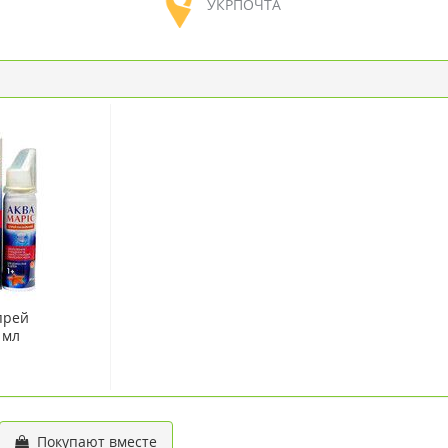
УКРПОЧТА
прей
 мл
Покупают вместе