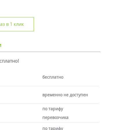
аз в 1 клик
и
есплатно!
бесплатно
временно не доступен
по тарифу
перевозчика
по тарифу