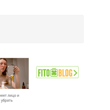
неет лицо и
 убрать