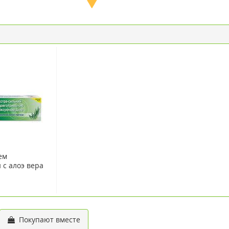
ем
с алоэ вера
Покупают вместе