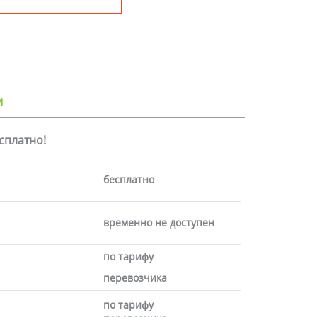
и
есплатно!
бесплатно
временно не доступен
по тарифу
перевозчика
по тарифу