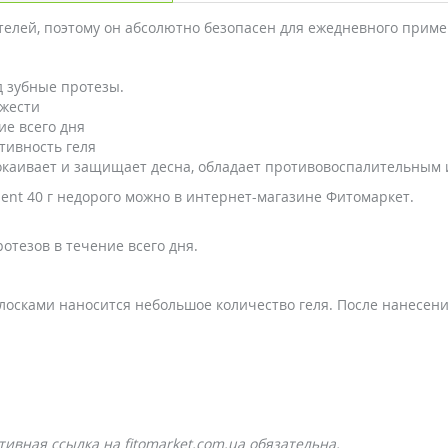
телей, поэтому он абсолютно безопасен для ежедневного прим
 зубные протезы.
ежести
е всего дня
тивность геля
спокаивает и защищает десна, обладает противовоспалительны
dent 40 г недорого можно в интернет-магазине Фитомаркет.
тезов в течение всего дня.
лосками наносится небольшое количество геля. После нанесен
ивная ссылка на fitomarket.com.ua обязательна.