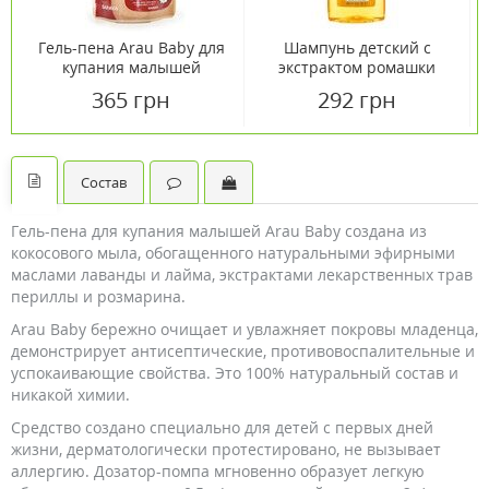
Гель-пена Arau Baby для
Шампунь детский с
купания малышей
экстрактом ромашки
увлажняющая 400 мл
Babaria (Бабария) 600мл
365 грн
292 грн
сменный блок
Состав
Гель-пена для купания малышей Arau Baby создана из
кокосового мыла, обогащенного натуральными эфирными
маслами лаванды и лайма, экстрактами лекарственных трав
периллы и розмарина.
Arau Baby бережно очищает и увлажняет покровы младенца,
демонстрирует антисептические, противовоспалительные и
успокаивающие свойства. Это 100% натуральный состав и
никакой химии.
Средство создано специально для детей с первых дней
жизни, дерматологически протестировано, не вызывает
аллергию. Дозатор-помпа мгновенно образует легкую