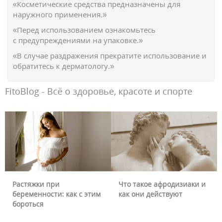
«Косметические средства предназначены для
наружного применения.»
«Перед использованием ознакомьтесь
с предупреждениями на упаковке.»
«В случае раздражения прекратите использование и
обратитесь к дерматологу.»
FitoBlog - Всё о здоровье, красоте и спорте
Что такое афродизиаки и
Почему краснеет
 как с этим
как они действуют
можно ли это уб