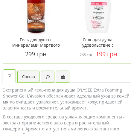
Гель для душа с
Гель для душа
минералами Мертвого
удовольствие с
моря и маслом кокоса
органическим
299 грн
199 грн
265 грн
DSC 1000мл
аргановым маслом ТМ
Бифас/Byphasse 600 мл
Состав
Экстрапенный гель-пена для душа O'LYSEE Extra Foaming
Shower Gel L’évasion обеспечивает идеальный уход за кожей,
мягко очищает, увлажняет, успокаивает кожу, придает ей
эластичность и восхитительный аромат.
В составе уходового средства увлажняющие компоненты -
экстракт органического алоэ вера и растительный
глицерин. Аромат стартует нотами легкого элегантного