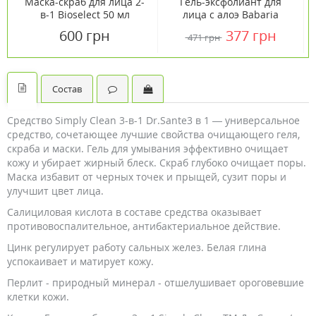
Маска-скраб для лица 2-
Гель-эксфолиант для
в-1 Bioselect 50 мл
лица с алоэ Babaria
(Бабария) 100мл
600 грн
377 грн
471 грн
Состав
Средство Simply Clean 3-в-1 Dr.Sante3 в 1 — универсальное
средство, сочетающее лучшие свойства очищающего геля,
скраба и маски. Гель для умывания эффективно очищает
кожу и убирает жирный блеск. Скраб глубоко очищает поры.
Маска избавит от черных точек и прыщей, сузит поры и
улучшит цвет лица.
Салициловая кислота в составе средства оказывает
противовоспалительное, антибактериальное действие.
Цинк регулирует работу сальных желез. Белая глина
успокаивает и матирует кожу.
Перлит - природный минерал - отшелушивает ороговевшие
клетки кожи.