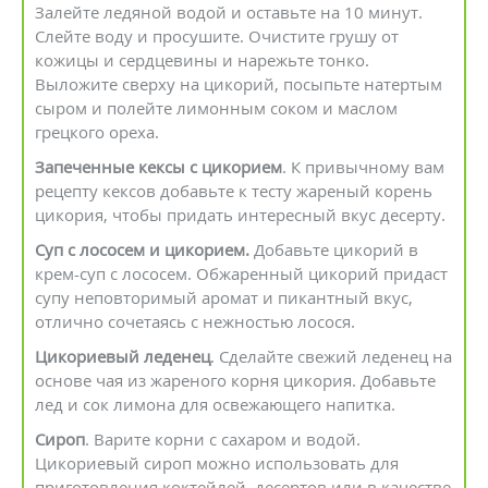
Залейте ледяной водой и оставьте на 10 минут.
Слейте воду и просушите. Очистите грушу от
кожицы и сердцевины и нарежьте тонко.
Выложите сверху на цикорий, посыпьте натертым
сыром и полейте лимонным соком и маслом
грецкого ореха.
Запеченные кексы с цикорием
. К привычному вам
рецепту кексов добавьте к тесту жареный корень
цикория, чтобы придать интересный вкус десерту.
Суп с лососем и цикорием.
Добавьте цикорий в
крем-суп с лососем. Обжаренный цикорий придаст
супу неповторимый аромат и пикантный вкус,
отлично сочетаясь с нежностью лосося.
Цикориевый леденец
. Сделайте свежий леденец на
основе чая из жареного корня цикория. Добавьте
лед и сок лимона для освежающего напитка.
Сироп
. Варите корни с сахаром и водой.
Цикориевый сироп можно использовать для
приготовления коктейлей, десертов или в качестве