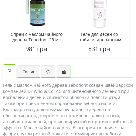
Спрей с маслом чайного
Гель для десен со
дерева Tebodont 25 мл
стабилизированным
фторидом олова
981 грн
831 грн
Emofluor Intesive Care
75мл
Состав
Гель с маслом чайного дерева Tebodont создан швейцарской
компанией Dr.Wild & Co. AG для интенсивного лечения при
воспалении десен и слизистой оболочки полости рта, а
также при повышенном образовании зубного налета.
Благодаря натуральному маслу чайного дерева он
обеспечивает одновременно противовоспалительный,
антибактериальный, противовирусный и противогрибковый
эффекты. Масло чайного дерева благоприятно влияет на
флору внутри ротовой полости, стимулирует выработку