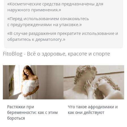
«Косметические средства предназначены для
наружного применения.»
«Перед использованием ознакомьтесь
с предупреждениями на упаковке.»
«В случае раздражения прекратите использование и
обратитесь к дерматологу.»
FitoBlog - Всё о здоровье, красоте и спорте
Что такое афродизиаки и
Почему краснеет лицо и
тим
как они действуют
можно ли это убрать