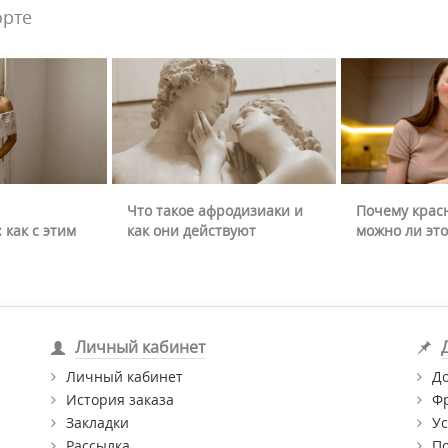
орте
Что такое афродизиаки и
Почему крас
 как с этим
как они действуют
можно ли это
Личный кабинет
Личный кабинет
Д
История заказа
Ф
Закладки
Ус
Рассылка
П