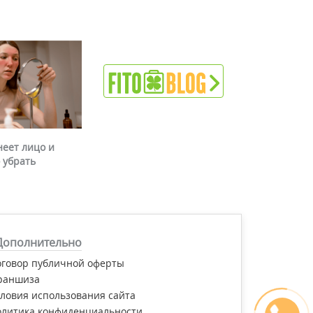
неет лицо и
 убрать
Дополнительно
оговор публичной оферты
раншиза
ловия использования сайта
олитика конфиденциальности