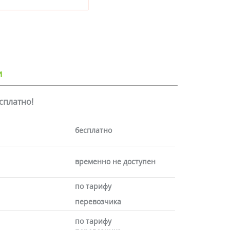
и
есплатно!
бесплатно
временно не доступен
по тарифу
перевозчика
по тарифу