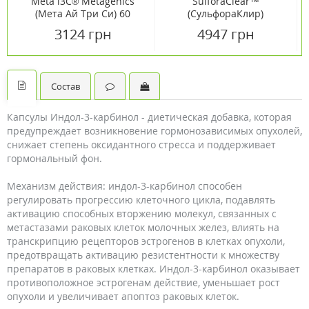
Meta l3C® Metagenics
SulforaClear™
(Мета Ай Три Си) 60
(СульфораКлир)
капсул
Metagenics 60 капсул
3124 грн
4947 грн
Состав
Капсулы Индол-3-карбинол - диетическая добавка, которая
предупреждает возникновение гормонозависимых опухолей,
снижает степень оксидантного стресса и поддерживает
гормональный фон.
Механизм действия: индол-3-карбинол способен
регулировать прогрессию клеточного цикла, подавлять
активацию способных вторжению молекул, связанных с
метастазами раковых клеток молочных желез, влиять на
транскрипцию рецепторов эстрогенов в клетках опухоли,
предотвращать активацию резистентности к множеству
препаратов в раковых клетках. Индол-3-карбинол оказывает
противоположное эстрогенам действие, уменьшает рост
опухоли и увеличивает апоптоз раковых клеток.