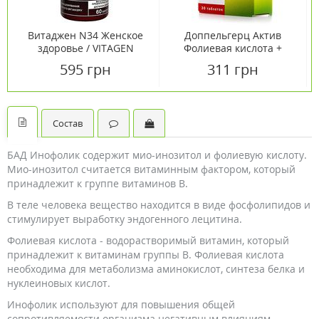
Витаджен N34 Женское
Доппельгерц Актив
здоровье / VITAGEN
Фолиевая кислота +
Woman's Health Special
Витамины В6+В12+С+Е
595 грн
311 грн
капсулы №60
таблетки №30
Состав
БАД Инофолик содержит мио-инозитол и фолиевую кислоту.
Мио-инозитол считается витаминным фактором, который
принадлежит к группе витаминов В.
В теле человека вещество находится в виде фосфолипидов и
стимулирует выработку эндогенного лецитина.
Фолиевая кислота - водорастворимый витамин, который
принадлежит к витаминам группы B. Фолиевая кислота
необходима для метаболизма аминокислот, синтеза белка и
нуклеиновых кислот.
Инофолик используют для повышения общей
сопротивляемости организма негативным влияниям