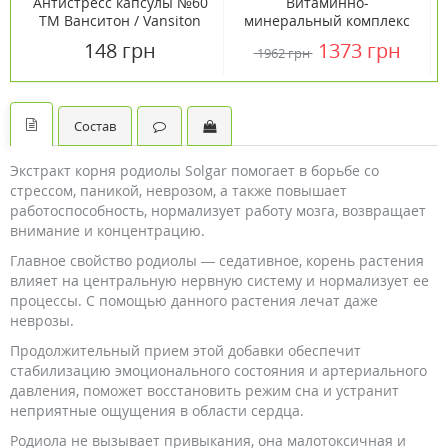
Антистресс капсулы №60
Витаминно-
ТМ Ванситон / Vansiton
минеральный комплекс
Stress Shield Nighttime
148 грн
1373 грн
1962 грн
60 капсул ТМ Кантри
Лайф / Country Life
Состав
Экстракт корня родиолы Solgar помогает в борьбе со
стрессом, паникой, неврозом, а также повышает
работоспособность, нормализует работу мозга, возвращает
внимание и концентрацию.
Главное свойство родиолы — седативное, корень растения
влияет на центральную нервную систему и нормализует ее
процессы. С помощью данного растения лечат даже
неврозы.
Продолжительный прием этой добавки обеспечит
стабилизацию эмоционального состояния и артериального
давления, поможет восстановить режим сна и устранит
неприятные ощущения в области сердца.
Родиола не вызывает привыкания, она малотоксичная и