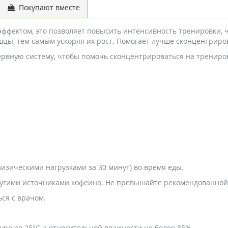
Покупают вместе
ектом, это позволяет повысить интенсивность тренировки, чт
цы, тем самым ускоряя их рост. Помогает лучше сконцентриро
нервную систему, чтобы помочь сконцентрироваться на трениро
 физическими нагрузками за 30 минут) во время еды.
ругими источниками кофеина. Не превышайте рекомендованной д
ся с врачом.
уре до 25°С и относительной влажности не более 85%.