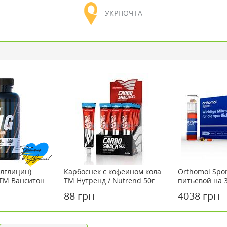
УКРПОЧТА
лглицин)
Карбоснек с кофеином кола
Orthomol Spo
ТМ Ванситон
ТМ Нутренд / Nutrend 50г
питьевой на 
(витамины дл
88 грн
4038 грн
спортсменов)