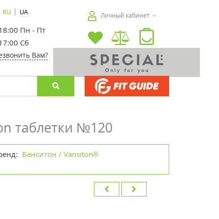
|
RU
UA
Личный кабинет
 18:00 Пн - Пт
 17:00 Сб
езвонить Вам?
ton таблетки №120
ренд:
Ванситон / Vansiton®