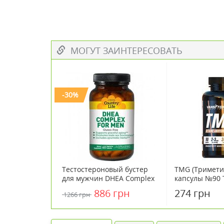
МОГУТ ЗАИНТЕРЕСОВАТЬ
-30%
Тестостероновый бустер
TMG (Тримети
для мужчин DHEA Complex
капсулы №90 
for Men 60 капсул ТМ
/ Vansiton
886 грн
274 грн
1266 грн
Кантри Лайф / Country Life