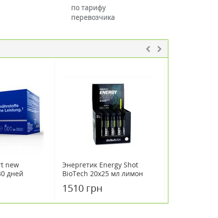
по тарифу
перевозчика
rt new
Энергетик Energy Shot
Энергетичес
30 дней
BioTech 20х25 мл лимон
Turbo Effect 
я
Нутренд / Nu
1510 грн
675 грн