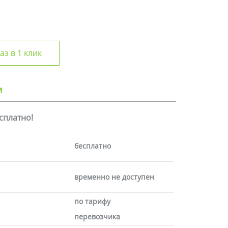
аз в 1 клик
и
есплатно!
бесплатно
временно не доступен
по тарифу
перевозчика