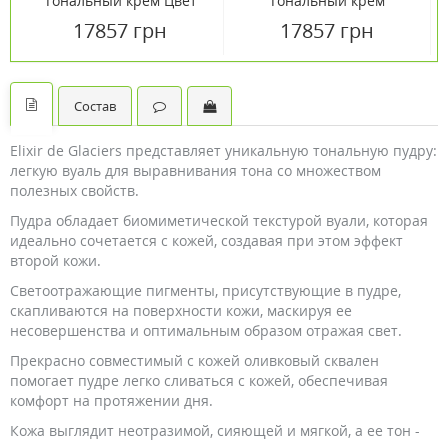
Тональный крем Цвет
Тональный крем
слоновой кости Ivory In
Розовый беж Rosy Beige
17857 грн
17857 грн
Shanghai 30 мл
In New York 30 мл
Состав
Elixir de Glaciers представляет уникальную тональную пудру:
легкую вуаль для выравнивания тона со множеством
полезных свойств.
Пудра обладает биомиметической текстурой вуали, которая
идеально сочетается с кожей, создавая при этом эффект
второй кожи.
Светоотражающие пигменты, присутствующие в пудре,
скапливаются на поверхности кожи, маскируя ее
несовершенства и оптимальным образом отражая свет.
Прекрасно совместимый с кожей оливковый сквален
помогает пудре легко сливаться с кожей, обеспечивая
комфорт на протяжении дня.
Кожа выглядит неотразимой, сияющей и мягкой, а ее тон -