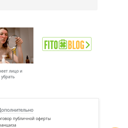
неет лицо и
 убрать
Дополнительно
оговор публичной оферты
раншиза