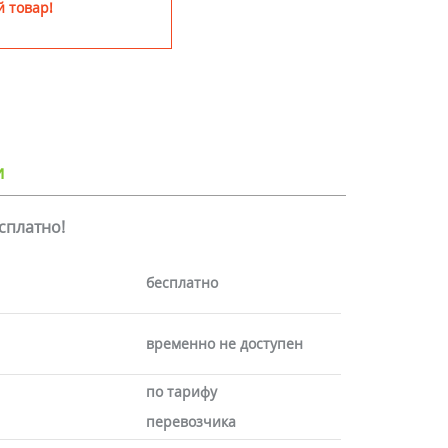
 товар!
и
есплатно!
бесплатно
временно не доступен
по тарифу
перевозчика