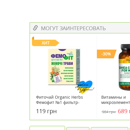
МОГУТ ЗАИНТЕРЕСОВАТЬ
ХИТ
-30%
Фиточай Organic Herbs
Витамины и
Фемофит №1 фильтр-
микроэлемен
пакеты 1,5г №20
Complex for 
119 грн
689 
984 грн
Кантри Лайф /
№60