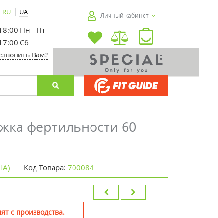
|
RU
UA
Личный кабинет
 18:00 Пн - Пт
 17:00 Сб
езвонить Вам?
ержка фертильности 60
ША)
Код Товара:
700084
ят с производства.