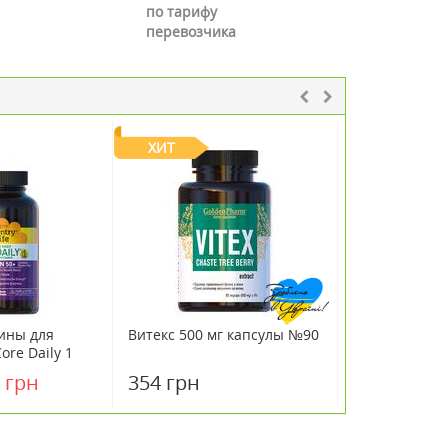
по тарифу
перевозчика
ХИТ
ины для
Витекс 500 мг капсулы №90
Душица фито
re Daily 1
№60
 грн
354 грн
69 грн