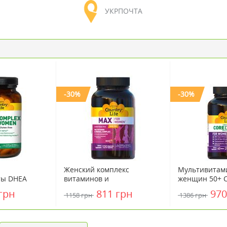
УКРПОЧТА
-30%
-30%
Женский комплекс
Мультивитам
ты DHEA
витаминов и
женщин 50+ Co
Women ТМ
микроэлементов без
Womens 50+ 
грн
811 грн
970
1158 грн
1386 грн
 Country Life
железа Max for Women Iron
Free Country Life №120