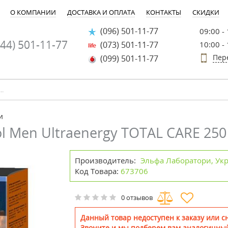
О КОМПАНИИ
ДОСТАВКА И ОПЛАТА
КОНТАКТЫ
СКИДКИ
(096) 501-11-77
09:00 -
44) 501-11-77
(073) 501-11-77
10:00 -
Пер
(099) 501-11-77
и
l Men Ultraenergy TOTAL CARE 250
Производитель:
Эльфа Лаборатори, Ук
Код Товара:
673706
0 отзывов
Данный товар недоступен к заказу или сн
Звоните и мы подберем вам аналогичный