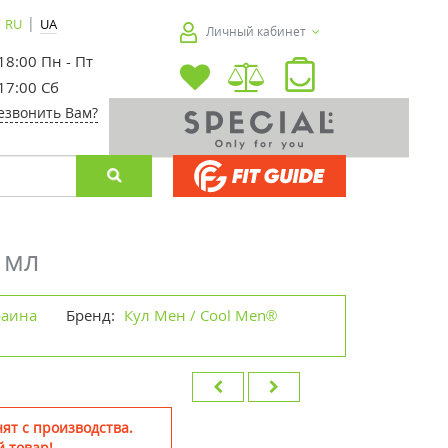
|
RU
UA
Личный кабинет
 18:00 Пн - Пт
 17:00 Сб
езвонить Вам?
 мл
раина
Бренд:
Кул Мен / Cool Men®
ят с производства.
 товар!