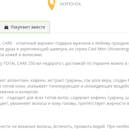
УКРПОЧТА
Покупают вместе
AL CARE - отличный вариант подарка мужчине к любому праздни
 для душа и укрепляющий шампунь из серии Cool Men Ultraenerg
 за кожей и волосами.
gy TOTAL CARE 250 мл недорого с доставкой по Украине можно в
жит aллантоин, кофеин, экстракт гуараны, сок алоэ вера, создан
х типов кожи, оказывает тонизирующее и охлаждающее воздейс
ажения и аллергии.
 - подходит для всех типов волос, содержит кофеин, гуарану, 
щает, увлажняет волосы и кожу головы, препятствует жирности в
нести на влажные волосы, вспенить, промыть водой. При необх