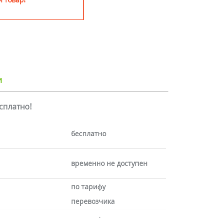
и
есплатно!
бесплатно
временно не доступен
по тарифу
перевозчика