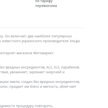
по тарифу
перевозчика
ку. Он включает два наиболее популярных
y известного украинского производителя Эльфа
 интернет-магазине Фитомаркет.
 без вредных ингредиентов, ALS, SLS, парабенов.
твие, увлажняет, заряжает энергией и
шишки хмеля, создан без вредных ингредиентов,
олос, придает им блеск и мягкость, облегчает
одимости процедуру повторить.