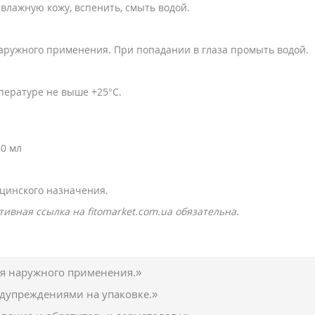
а влажную кожу, вспенить, смыть водой.
наружного применения. При попадании в глаза промыть водой.
пературе не выше +25°С.
50 мл
цинского назначения.
ивная ссылка на fitomarket.com.ua обязательна.
ля наружного применения.»
едупреждениями на упаковке.»