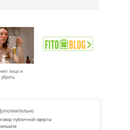
неет лицо и
 убрать
Дополнительно
оговор публичной оферты
раншиза