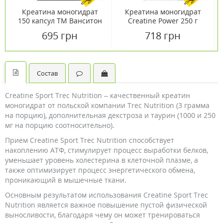
Креатина моногидрат
Креатина моногидрат
150 капсул ТМ Ванситон
Creatine Power 250 г
/ Vansiton
Вишня ТМ Ванситон /
695 грн
718 грн
Vansiton
Состав
Creatine Sport Trec Nutrition – качественный креатин
моногидрат от польской компании Trec Nutrition (3 грамма
на порцию), дополнительная декстроза и таурин (1000 и 250
мг на порцию соотносительно).
Прием Creatine Sport Trec Nutrition способствует
накоплению АТФ, стимулирует процесс выработки белков,
уменьшает уровень холестерина в клеточной плазме, а
также оптимизирует процесс энергетического обмена,
проникающий в мышечные ткани.
Основным результатом использования Creatine Sport Trec
Nutrition является важное повышение пустой физической
выносливости, благодаря чему он может тренироваться