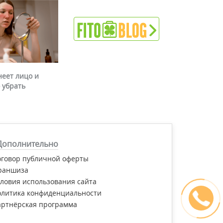
неет лицо и
 убрать
Дополнительно
оговор публичной оферты
раншиза
ловия использования сайта
олитика конфиденциальности
артнёрская программа