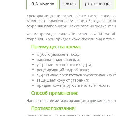
Описание
Состав
Отзывы (0)
Крем для лица "Липосомный" ТМ EweOil "Овечье
заживляет пораженные участки, образуя защитны
сохраняя влагу внутри. Также этот ингредиент 
Форма крема для лица «Липосомный» ТМ EweOil 
старения. Крем придает коже свежий вид в течен
Преимущества крема:
глубоко увлажняет кожу;
насыщает минералами;
устраняет морщинки изнутри;
регулирующий гидробаланс;
эффективно препятствуя обезвоживанию к
защищает кожу от старения;
придает коже упругость и эластичность.
Способ применения:
Наносить легкими массирующими движениями на
Противопоказания:
Чувствительность к отдельным компонентам пре