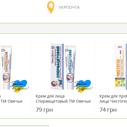
УКРПОЧТА
а
Крем для лица
Крем для про
 ТМ Овечье
Спермацетовый ТМ Овечье
лица Чистоте
масло 44 мл
79 грн
74 грн