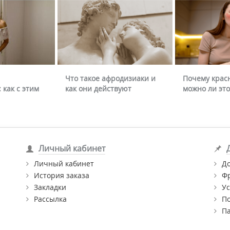
Что такое афродизиаки и
Почему крас
 как с этим
как они действуют
можно ли это
Личный кабинет
Личный кабинет
Д
История заказа
Ф
Закладки
Ус
Рассылка
П
П