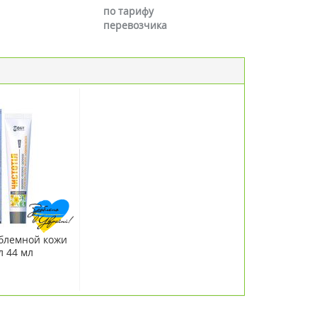
по тарифу
перевозчика
блемной кожи
л 44 мл