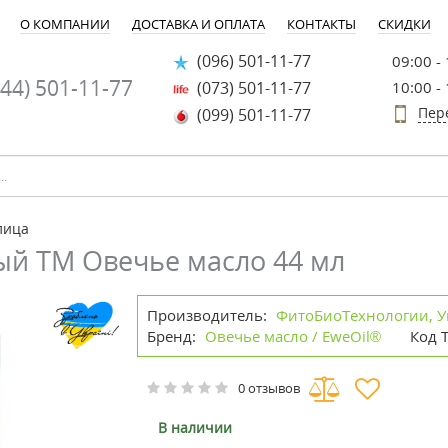
О КОМПАНИИ
ДОСТАВКА И ОПЛАТА
КОНТАКТЫ
СКИДКИ
(096) 501-11-77
09:00 -
44) 501-11-77
(073) 501-11-77
10:00 -
Пер
(099) 501-11-77
лица
ый ТМ Овечье масло 44 мл
Производитель:
ФитоБиоТехнологии, У
Бренд:
Овечье масло / EweOil®
Код 
0 отзывов
В наличии