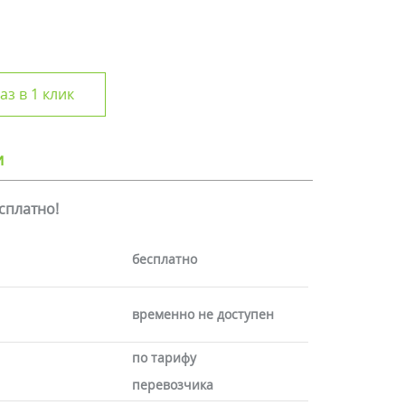
аз в 1 клик
и
есплатно!
бесплатно
временно не доступен
по тарифу
перевозчика