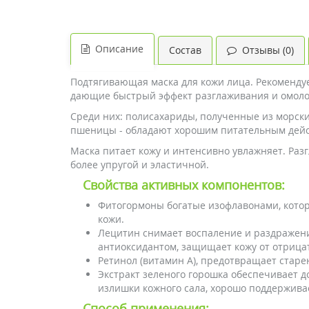
Описание
Состав
Отзывы (0)
Подтягивающая маска для кожи лица. Рекомендуе
дающие быстрый эффект разглаживания и омол
Среди них: полисахариды, полученные из морских
пшеницы - обладают хорошим питательным дейст
Маска питает кожу и интенсивно увлажняет. Раз
более упругой и эластичной.
Свойства активных компонентов:
Фитогормоны богатые изофлавонами, кото
кожи.
Лецитин снимает воспаление и раздражени
антиоксидантом, защищает кожу от отрица
Ретинол (витамин А), предотвращает старе
Экстракт зеленого горошка обеспечивает 
излишки кожного сала, хорошо поддержива
Способ применения: