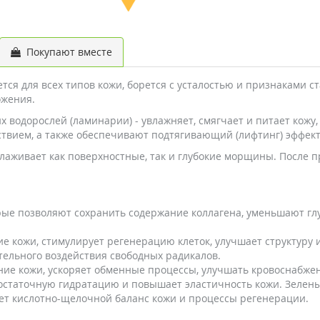
Покупают вместе
тся для всех типов кожи, борется с усталостью и признаками 
ожения.
 водорослей (ламинарии) - увлажняет, смягчает и питает кожу,
вием, а также обеспечивают подтягивающий (лифтинг) эффект
глаживает как поверхностные, так и глубокие морщины. После 
рые позволяют сохранить содержание коллагена, уменьшают г
е кожи, стимулирует регенерацию клеток, улучшает структуру
тельного воздействия свободных радикалов.
ние кожи, ускоряет обменные процессы, улучшать кровоснабжен
достаточную гидратацию и повышает эластичность кожи. Зелены
ет кислотно-щелочной баланс кожи и процессы регенерации.