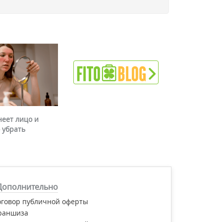
неет лицо и
 убрать
Дополнительно
оговор публичной оферты
раншиза