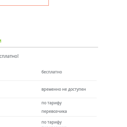
и
есплатно!
бесплатно
временно не доступен
по тарифу
перевозчика
по тарифу