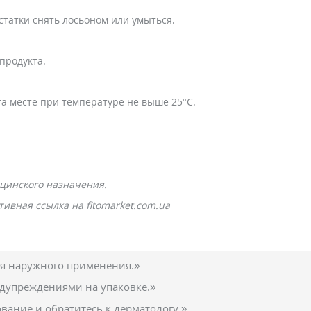
остатки снять лосьоном или умыться.
продукта.
а месте при температуре не выше 25°С.
цинского назначения.
ивная ссылка на fitomarket.com.ua
ля наружного применения.»
едупреждениями на упаковке.»
вание и обратитесь к дерматологу.»