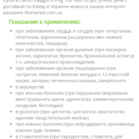
Купить Ляпко Квадро 4.9 Ag 106*460 по доступной цене с
доставкой по Киеву и Украине можно в нашем интернет-
магазине fitomarket.com.ua.
Показания к применению:
при заболеваниях сердца и сосудов (при гипертонии,
гипотонии, варикозном расширении вен нижних
конечностей, геморрое).
при заболеваниях органов дыхания (при насморке,
ангине, ларингитах, бронхитах, бронхиальной астме (в
т.ч. аллергического происхождения).
при заболеваниях органов пищеварения (при
гастритах, язвенной болезни желудка и 12-перстной
кишки, запорах, печеночных коликах, панкреатите.
в акушерстве
при женских болезнях (при нарушении овариально-
менструального цикла, аднекситах, климактерическом
синдроме, бесплодии)
в урологии (при циститах, цисталгии, простатитах,
аденоме предстательной железы)
при кожных болезнях (при нейродермите, крапивнице,
кожном зуде, экземе)
в стоматологии (при пародонтозе, стоматите, для