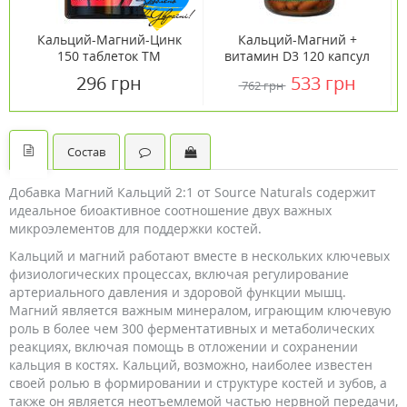
Кальций-Магний-Цинк
Кальций-Магний +
150 таблеток ТМ
витамин D3 120 капсул
Ванситон / Vansiton
ТМ Кантри Лайф /
296 грн
533 грн
762 грн
Country Life
Состав
Добавка Магний Кальций 2:1 от Source Naturals содержит
идеальное биоактивное соотношение двух важных
микроэлементов для поддержки костей.
Кальций и магний работают вместе в нескольких ключевых
физиологических процессах, включая регулирование
артериального давления и здоровой функции мышц.
Магний является важным минералом, играющим ключевую
роль в более чем 300 ферментативных и метаболических
реакциях, включая помощь в отложении и сохранении
кальция в костях. Кальций, возможно, наиболее известен
своей ролью в формировании и структуре костей и зубов, а
также он является неотъемлемой частью нервной передачи,