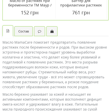
Масло от растяжек при
Баттер для
беременности ТМ Маур /
профилактики растяжек
Mayur 120 мл
ТМ Веледа / Weleda 150
152 грн
761 грн
мл
Состав
Масло MamaCare помогает предотвратить появление
растяжек после беременности и родов. При высоком уровне
эстрогена и прогестерона падает уровень выработки
коллагена и эластина, что делает кожу более уязвимой и
податливой к появлению растяжек. Это места разрыва
поддерживающих волокон кожи, которые внешне
напоминают рубцы. Стремительный набор веса, рост
живота, увеличение груди - всё это может спровоцировать
появление растяжек у беременных, а резкое похудение
способствует образованию растяжек после родов.
Масло бережно ухаживает за кожей и насыщает ее
активными компонентами, которые восполняют дефицит
омега-кислот и удерживают влагу в коже. Питательные
масла природного происхождения ухаживают за сухой