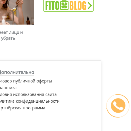
неет лицо и
 убрать
Дополнительно
оговор публичной оферты
раншиза
ловия использования сайта
олитика конфиденциальности
артнёрская программа