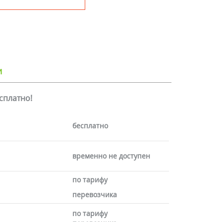
и
есплатно!
бесплатно
временно не доступен
по тарифу
перевозчика
по тарифу