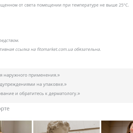
щищенном от света помещении при температуре не выше 25°С.
редством.
ивная ссылка на fitomarket.com.ua обязательна.
ля наружного применения.»
едупреждениями на упаковке.»
вание и обратитесь к дерматологу.»
орте