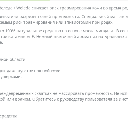
Веледа / Weleda снижает риск травмирования кожи во время ро
зрывы или разрезы тканей промежности. Специальный массаж м
 самым риск травмирования или эпизиотомии при родах.
то 100% натуральное средство на основе масла миндаля. В сост
атое витамином E. Нежный цветочный аромат из натуральных э
е.
мной области
дит даже чувствительной коже
кушерками.
реждевременных схватках не массировать промежность. Не испо
ой или врачом. Обратитесь к руководству пользователя за инс
средства.