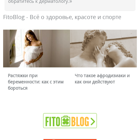
обратитесь к дерматологу.»
FitoBlog - Всё о здоровье, красоте и спорте
Растяжки при
Что такое афродизиаки и
По
беременности: как с этим
как они действуют
мо
бороться