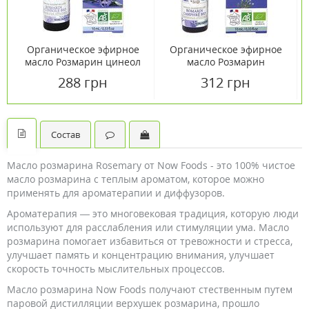
Органическое эфирное
Органическое эфирное
масло Розмарин цинеол
масло Розмарин
Born to Bio 10 мл
камфорный Born to Bio
288 грн
312 грн
10 мл
Состав
Масло розмарина Rosemary от Now Foods - это 100% чистое
масло розмарина с теплым ароматом, которое можно
применять для ароматерапии и диффузоров.
Ароматерапия — это многовековая традиция, которую люди
используют для расслабления или стимуляции ума. Масло
розмарина помогает избавиться от тревожности и стресса,
улучшает память и концентрацию внимания, улучшает
скорость точность мыслительных процессов.
Масло розмарина Now Foods получают стественным путем
паровой дистилляции верхушек розмарина, прошло